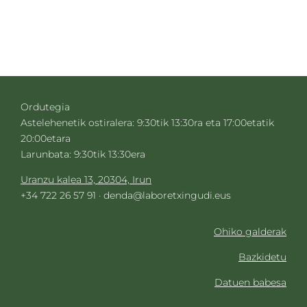
Ordutegia
Astelehenetik ostiralera: 9:30tik 13:30ra eta 17:00etatik
20:00etara
Larunbata: 9:30tik 13:30era
Uranzu kalea 13, 20304, Irun
+34 722 26 57 91 ·
denda@laboretxingudi.eus
Ohiko galderak
Bazkidetu
Datuen babesa