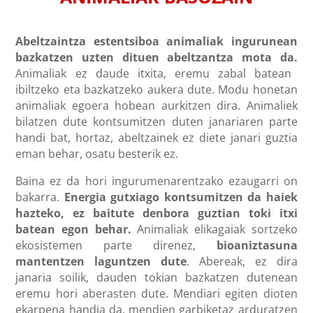
Abeltzaintza estentsiboa animaliak ingurunean
bazkatzen uzten dituen abeltzantza mota da.
Animaliak ez daude itxita, eremu zabal batean
ibiltzeko eta bazkatzeko aukera dute. Modu honetan
animaliak egoera hobean aurkitzen dira. Animaliek
bilatzen dute kontsumitzen duten janariaren parte
handi bat, hortaz, abeltzainek ez diete janari guztia
eman behar, osatu besterik ez.
Baina ez da hori ingurumenarentzako ezaugarri on
bakarra.
Energia gutxiago kontsumitzen da haiek
hazteko, ez baitute denbora guztian toki itxi
batean egon behar.
Animaliak elikagaiak sortzeko
ekosistemen parte direnez,
bioaniztasuna
mantentzen laguntzen dute
. Abereak, ez dira
janaria soilik, dauden tokian bazkatzen dutenean
eremu hori aberasten dute. Mendiari egiten dioten
ekarpena handia da, mendien garbiketaz arduratzen