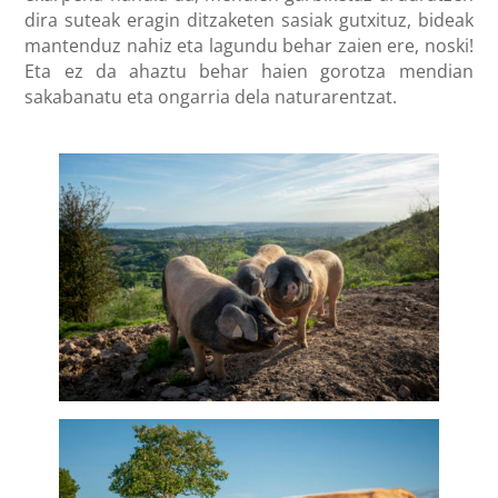
dira suteak eragin ditzaketen sasiak gutxituz, bideak
mantenduz nahiz eta lagundu behar zaien ere, noski!
Eta ez da ahaztu behar haien gorotza mendian
sakabanatu eta ongarria dela naturarentzat.