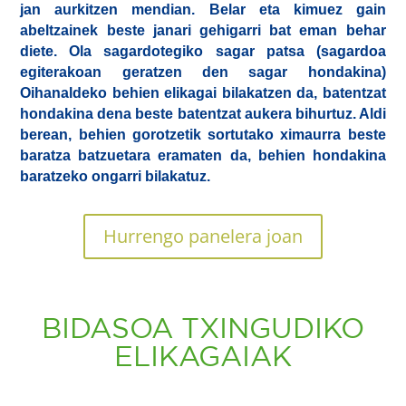
jan aurkitzen mendian. Belar eta kimuez gain
abeltzainek beste janari gehigarri bat eman behar
diete. Ola sagardotegiko sagar patsa (sagardoa
egiterakoan geratzen den sagar hondakina)
Oihanaldeko behien elikagai bilakatzen da, batentzat
hondakina dena beste batentzat aukera bihurtuz. Aldi
berean, behien gorotzetik sortutako ximaurra beste
baratza batzuetara eramaten da, behien hondakina
baratzeko ongarri bilakatuz.
Hurrengo panelera joan
BIDASOA TXINGUDIKO
ELIKAGAIAK