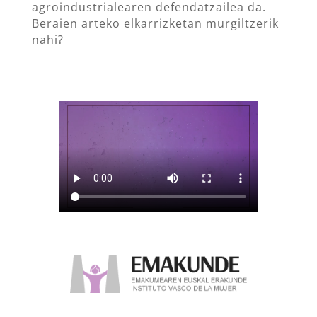
agroindustrialearen defendatzailea da.
Beraien arteko elkarrizketan murgiltzerik
nahi?