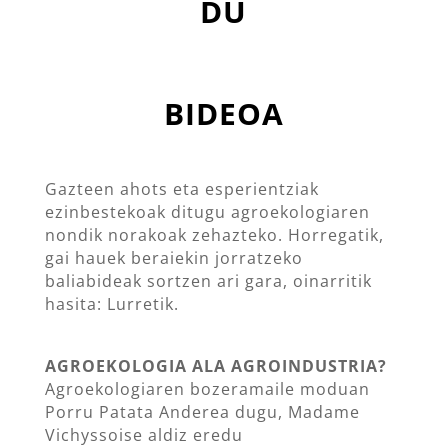
DU
BIDEOA
Gazteen ahots eta esperientziak
ezinbestekoak ditugu agroekologiaren
nondik norakoak zehazteko. Horregatik,
gai hauek beraiekin jorratzeko
baliabideak sortzen ari gara, oinarritik
hasita: Lurretik.
AGROEKOLOGIA ALA AGROINDUSTRIA?
Agroekologiaren bozeramaile moduan
Porru Patata Anderea dugu, Madame
Vichyssoise aldiz eredu