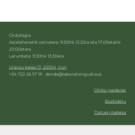
Ordutegia
Astelehenetik ostiralera: 9:30tik 13:30ra eta 17:00etatik
20:00etara
Larunbata: 9:30tik 13:30era
Uranzu kalea 13, 20304, Irun
+34 722 26 57 91 ·
denda@laboretxingudi.eus
Ohiko galderak
Bazkidetu
Datuen babesa