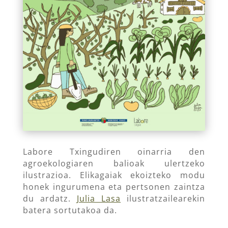
Labore Txingudiren oinarria den
agroekologiaren balioak ulertzeko
ilustrazioa. Elikagaiak ekoizteko modu
honek ingurumena eta pertsonen zaintza
du ardatz.
Julia Lasa
ilustratzailearekin
batera sortutakoa da.