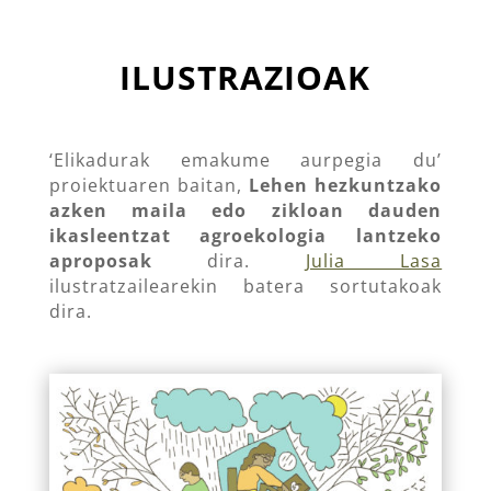
ILUSTRAZIOAK
‘Elikadurak emakume aurpegia du’
proiektuaren baitan,
Lehen hezkuntzako
azken maila edo zikloan dauden
ikasleentzat agroekologia lantzeko
aproposak
dira.
Julia Lasa
ilustratzailearekin batera sortutakoak
dira.