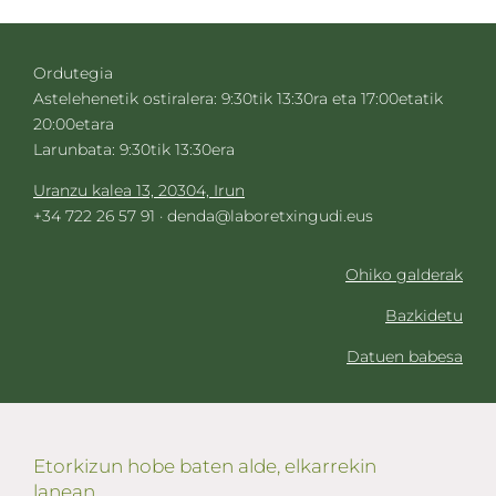
Ordutegia
Astelehenetik ostiralera: 9:30tik 13:30ra eta 17:00etatik
20:00etara
Larunbata: 9:30tik 13:30era
Uranzu kalea 13, 20304, Irun
+34 722 26 57 91 ·
denda@laboretxingudi.eus
Ohiko galderak
Bazkidetu
Datuen babesa
Etorkizun hobe baten alde, elkarrekin
lanean