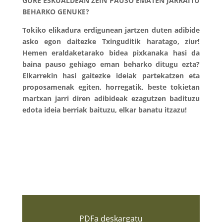
GURE ESKUALDEAN ZEIN PAUSO EMATEN JARRAITU
BEHARKO GENUKE?
Tokiko elikadura erdigunean jartzen duten adibide
asko egon daitezke Txinguditik haratago, ziur!
Hemen eraldaketarako bidea pixkanaka hasi da
baina pauso gehiago eman beharko ditugu ezta?
Elkarrekin hasi gaitezke ideiak partekatzen eta
proposamenak egiten, horregatik, beste tokietan
martxan jarri diren adibideak ezagutzen badituzu
edota ideia berriak baituzu, elkar banatu itzazu!
PDFa deskargatu