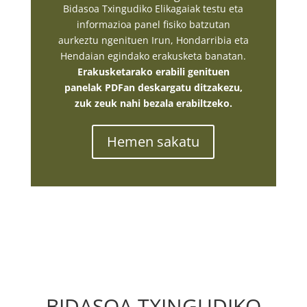
Bidasoa Txingudiko Elikagaiak testu eta
informazioa panel fisiko batzutan
aurkeztu ngenituen Irun, Hondarribia eta
Hendaian egindako erakusketa banatan.
Erakusketarako erabili genituen
panelak PDFan deskargatu ditzakezu,
zuk zeuk nahi bezala erabiltzeko.
Hemen sakatu
BIDASOA TXINGUDIKO