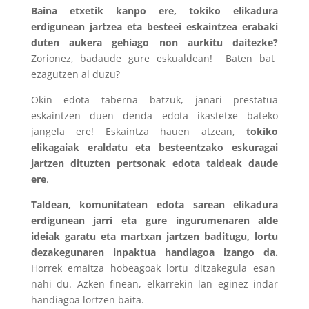
Baina etxetik kanpo ere, tokiko elikadura
erdigunean jartzea eta besteei eskaintzea erabaki
duten aukera gehiago non aurkitu daitezke?
Zorionez, badaude gure eskualdean! Baten bat
ezagutzen al duzu?
Okin edota taberna batzuk, janari prestatua
eskaintzen duen denda edota ikastetxe bateko
jangela ere! Eskaintza hauen atzean,
tokiko
elikagaiak eraldatu eta besteentzako eskuragai
jartzen dituzten pertsonak edota taldeak daude
ere
.
Taldean, komunitatean edota sarean elikadura
erdigunean jarri eta gure ingurumenaren alde
ideiak garatu eta martxan jartzen baditugu, lortu
dezakegunaren inpaktua handiagoa izango da.
Horrek emaitza hobeagoak lortu ditzakegula esan
nahi du. Azken finean, elkarrekin lan eginez indar
handiagoa lortzen baita.