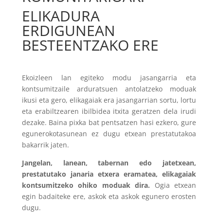
ELIKADURA
ERDIGUNEAN
BESTEENTZAKO ERE
Ekoizleen lan egiteko modu jasangarria eta
kontsumitzaile arduratsuen antolatzeko moduak
ikusi eta gero, elikagaiak era jasangarrian sortu, lortu
eta erabiltzearen ibilbidea itxita geratzen dela irudi
dezake. Baina pixka bat pentsatzen hasi ezkero, gure
egunerokotasunean ez dugu etxean prestatutakoa
bakarrik jaten.
Jangelan, lanean, tabernan edo jatetxean,
prestatutako janaria etxera eramatea, elikagaiak
kontsumitzeko ohiko moduak dira.
Ogia etxean
egin badaiteke ere, askok eta askok egunero erosten
dugu.