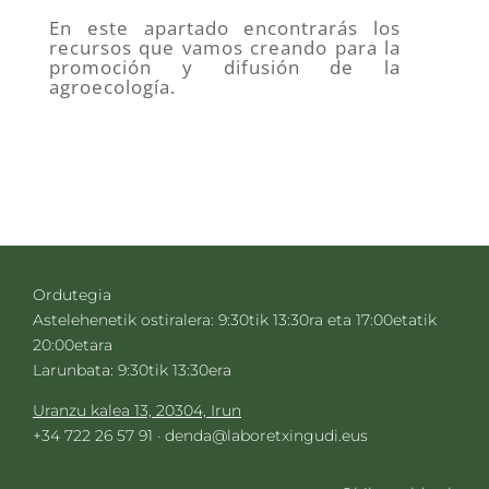
En este apartado encontrarás los
recursos que vamos creando para la
promoción y difusión de la
agroecología.
Ordutegia
Astelehenetik ostiralera: 9:30tik 13:30ra eta 17:00etatik
20:00etara
Larunbata: 9:30tik 13:30era
Uranzu kalea 13, 20304, Irun
+34 722 26 57 91 ·
denda@laboretxingudi.eus