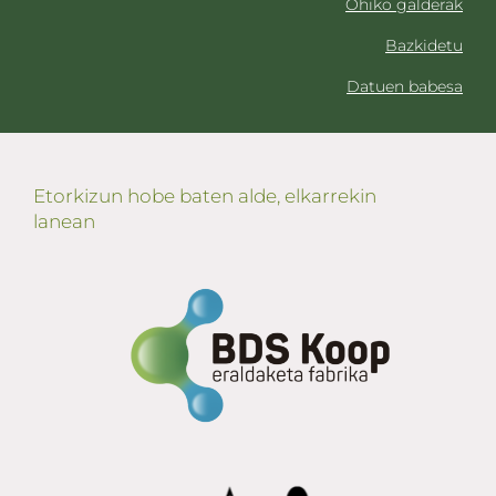
Ohiko galderak
Bazkidetu
Datuen babesa
Etorkizun hobe baten alde, elkarrekin
lanean